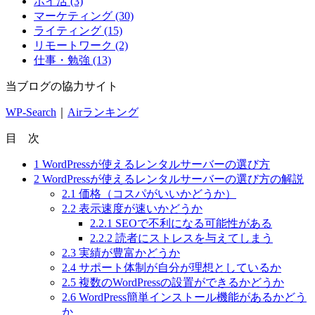
ポイ活 (3)
す
マーケティング (30)
ライティング (15)
リモートワーク (2)
仕事・勉強 (13)
当ブログの協力サイト
WP-Search
｜
Airランキング
目 次
1
WordPressが使えるレンタルサーバーの選び方
2
WordPressが使えるレンタルサーバーの選び方の解説
2.1
価格（コスパがいいかどうか）
2.2
表示速度が速いかどうか
2.2.1
SEOで不利になる可能性がある
2.2.2
読者にストレスを与えてしまう
2.3
実績が豊富かどうか
2.4
サポート体制が自分が理想としているか
2.5
複数のWordPressの設置ができるかどうか
2.6
WordPress簡単インストール機能があるかどう
か