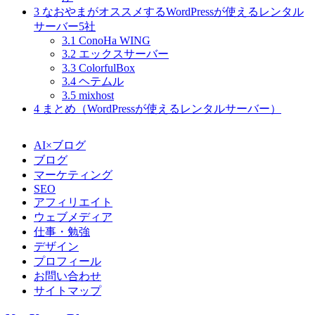
3
なおやまがオススメするWordPressが使えるレンタル
サーバー5社
3.1
ConoHa WING
3.2
エックスサーバー
3.3
ColorfulBox
3.4
ヘテムル
3.5
mixhost
4
まとめ（WordPressが使えるレンタルサーバー）
AI×ブログ
ブログ
マーケティング
SEO
アフィリエイト
ウェブメディア
仕事・勉強
デザイン
プロフィール
お問い合わせ
サイトマップ