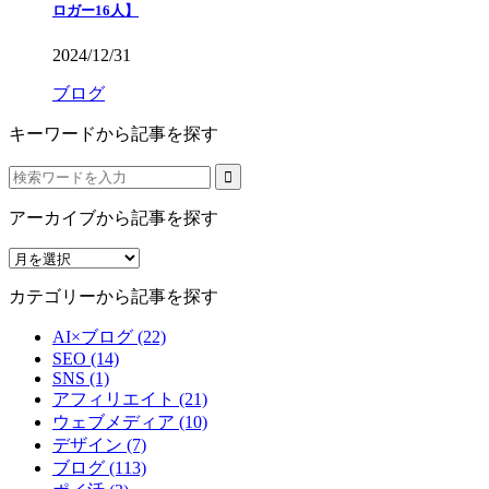
ロガー16人】
2024/12/31
ブログ
キーワードから記事を探す
アーカイブから記事を探す
ア
ー
カテゴリーから記事を探す
カ
イ
AI×ブログ (22)
ブ
SEO (14)
か
SNS (1)
ら
アフィリエイト (21)
記
ウェブメディア (10)
事
デザイン (7)
を
ブログ (113)
探