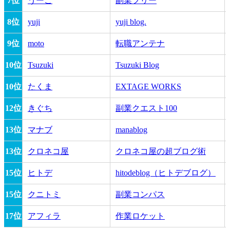
7位
うーご
副業フリー
8位
yuji
yuji blog.
9位
moto
転職アンテナ
10位
Tsuzuki
Tsuzuki Blog
10位
たくま
EXTAGE WORKS
12位
きぐち
副業クエスト100
13位
マナブ
manablog
13位
クロネコ屋
クロネコ屋の超ブログ術
15位
ヒトデ
hitodeblog（ヒトデブログ）
15位
クニトミ
副業コンパス
17位
アフィラ
作業ロケット