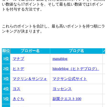
い数値なら17ポイントを、そして最も低い数値では1ポイン
トを付与する方法です。
これらのポイントを合計し、最も高いポイントを持つ順にラ
ンキングが決まります。
順位
ブロガー名
ブログ名
パ
1位
マナブ
manablog
2位
ヒトデ
hitodeblog（ヒトデブログ）
3位
マクリン＆サンツォ
マクサン公式サイト
4位
ヨス
ヨッセンス
5位
きぐち
副業クエスト100