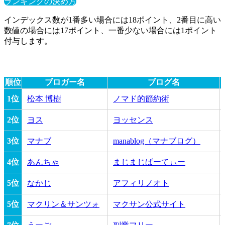
ランキングの決め方
インデックス数が1番多い場合には18ポイント、2番目に高い
数値の場合には17ポイント、一番少ない場合には1ポイント
付与します。
順位
ブロガー名
ブログ名
1位
松本 博樹
ノマド的節約術
2位
ヨス
ヨッセンス
3位
マナブ
manablog（マナブログ）
4位
あんちゃ
まじまじぱーてぃー
5位
なかじ
アフィリノオト
5位
マクリン＆サンツォ
マクサン公式サイト