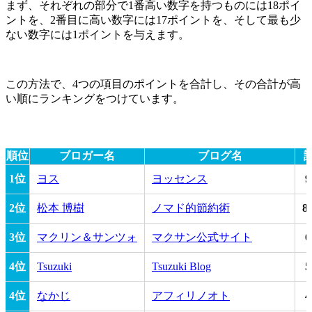
まず、それぞれの部分で1番高い数字を持つものには18ポイ
ントを、2番目に高い数字には17ポイントを、そして最も少
ない数字には1ポイントを与えます。
この方法で、4つの項目のポイントを合計し、その合計が高
い順にランキングをつけています。
順位
ブロガー名
ブログ名
1位
ヨス
ヨッセンス
9
2位
松本 博樹
ノマド的節約術
8
3位
マクリン＆サンツォ
マクサン公式サイト
6
4位
Tsuzuki
Tsuzuki Blog
5
4位
なかじ
アフィリノオト
4