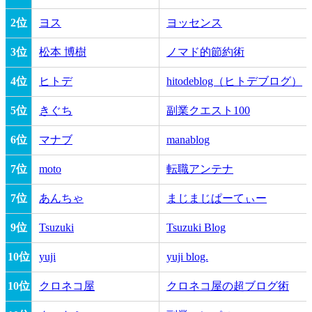
2位
ヨス
ヨッセンス
3位
松本 博樹
ノマド的節約術
4位
ヒトデ
hitodeblog（ヒトデブログ）
5位
きぐち
副業クエスト100
6位
マナブ
manablog
7位
moto
転職アンテナ
7位
あんちゃ
まじまじぱーてぃー
9位
Tsuzuki
Tsuzuki Blog
10位
yuji
yuji blog.
10位
クロネコ屋
クロネコ屋の超ブログ術