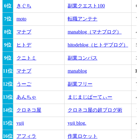
6位
きぐち
副業クエスト100
6
7位
moto
転職アンテナ
7
8位
マナブ
manablog（マナブログ）
4
9位
ヒトデ
hitodeblog（ヒトデブログ）
5
9位
クニトミ
副業コンパス
3
11位
マナブ
manablog
1
12位
うーご
副業フリー
7
13位
あんちゃ
まじまじぱーてぃー
4
14位
クロネコ屋
クロネコ屋の超ブログ術
1
15位
yuji
yuji blog.
4
16位
アフィラ
作業ロケット
1