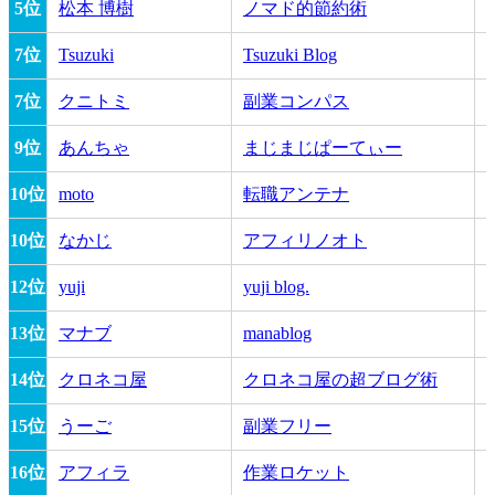
5位
松本 博樹
ノマド的節約術
7位
Tsuzuki
Tsuzuki Blog
7位
クニトミ
副業コンパス
9位
あんちゃ
まじまじぱーてぃー
10位
moto
転職アンテナ
10位
なかじ
アフィリノオト
12位
yuji
yuji blog.
13位
マナブ
manablog
14位
クロネコ屋
クロネコ屋の超ブログ術
15位
うーご
副業フリー
16位
アフィラ
作業ロケット