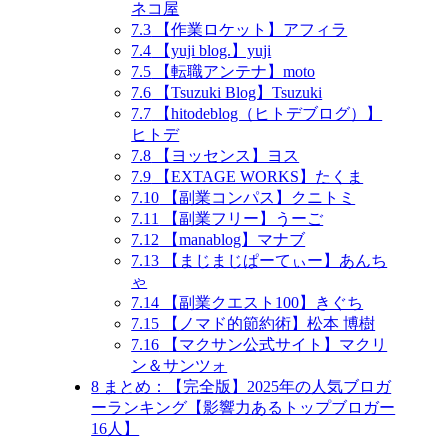
ネコ屋
7.3
【作業ロケット】アフィラ
7.4
【yuji blog.】yuji
7.5
【転職アンテナ】moto
7.6
【Tsuzuki Blog】Tsuzuki
7.7
【hitodeblog（ヒトデブログ）】
ヒトデ
7.8
【ヨッセンス】ヨス
7.9
【EXTAGE WORKS】たくま
7.10
【副業コンパス】クニトミ
7.11
【副業フリー】うーご
7.12
【manablog】マナブ
7.13
【まじまじぱーてぃー】あんち
ゃ
7.14
【副業クエスト100】きぐち
7.15
【ノマド的節約術】松本 博樹
7.16
【マクサン公式サイト】マクリ
ン＆サンツォ
8
まとめ：【完全版】2025年の人気ブロガ
ーランキング【影響力あるトップブロガー
16人】