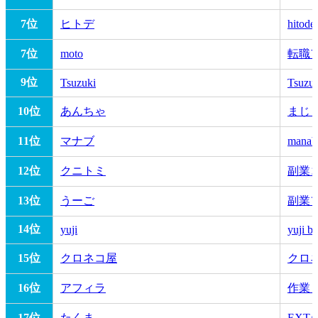
7位
ヒトデ
hit
7位
moto
転職
9位
Tsuzuki
Tsuzuk
10位
あんちゃ
まじ
11位
マナブ
manab
12位
クニトミ
副業
13位
うーご
副業
14位
yuji
yuji bl
15位
クロネコ屋
クロ
16位
アフィラ
作業
17位
たくま
EXTA