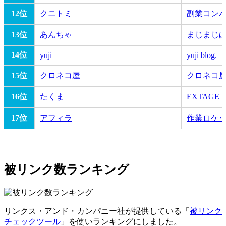
12位
クニトミ
副業コン
13位
あんちゃ
まじまじ
14位
yuji
yuji blog.
15位
クロネコ屋
クロネコ
16位
たくま
EXTAGE 
17位
アフィラ
作業ロケ
被リンク数ランキング
リンクス・アンド・カンパニー社が提供している「
被リンク
チェックツール
」を使いランキングにしました。