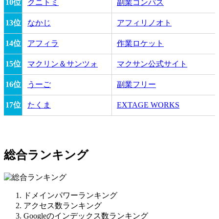
10位
クニトミ
副業コンパス
13位
なかじ
アフィリノオト
14位
アフィラ
作業ロケット
15位
マクリン＆サンツォ
マクサン公式サイト
16位
うーご
副業フリー
17位
たくま
EXTAGE WORKS
総合ランキング
ドメインパワーランキング
アクセス数ランキング
Googleのインデックス数ランキング