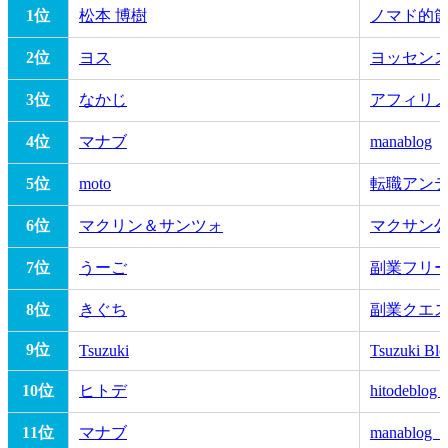
1位
松本 博樹
ノマド的
2位
ヨス
ヨッセン
3位
なかじ
アフィリ
4位
マナブ
manablog
5位
moto
転職アン
6位
マクリン＆サンツォ
マクサン
7位
うーご
副業フリ
8位
きぐち
副業クエス
9位
Tsuzuki
Tsuzuki Blo
10位
ヒトデ
hitodeb
11位
マナブ
manabl