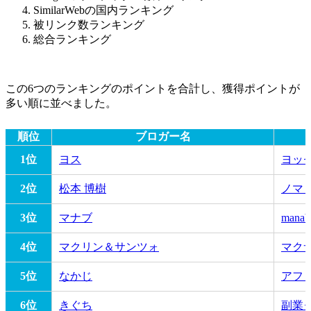
SimilarWebの国内ランキング
被リンク数ランキング
総合ランキング
この6つのランキングのポイントを合計し、獲得ポイントが
多い順に並べました。
順位
ブロガー名
1位
ヨス
ヨッ
2位
松本 博樹
ノマ
3位
マナブ
man
4位
マクリン＆サンツォ
マク
5位
なかじ
アフ
6位
きぐち
副業ク