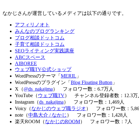
なかじさんが運営しているメディアは以下の通りです。
アフィリノオト
みんなのブログランキング
ブログ相談ドットコム
子育て相談ドットコム
SEOライティング実践講座
ABCスペース
AIBOREE
ウェブ職TV公式ショップ
WordPressのテーマ「
MERIL
」
WordPressのプラグイン「
Blog Floating Button
」
X（
@ds_nakajima
） フォロワー数：6.7万人
YouTube（
ウェブ職TV
） チャンネル登録者数：12.3万
Instagram（
ds_nakajima
） フォロワー数：1,469人
Voicy（
なかじのウェブ職ラジオ
） フォロワー数：5,86
note（
中島大介 / なかじ
） フォロワー数：1,428人
楽天ROOM（
なかじのROOM
） フォロワー数：7人