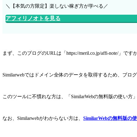
＼【本気の方限定】楽しない稼ぎ方が学べる／
アフィリノオトを見る
まず、このブログのURLは「https://meril.co.jp/affi-
Similarwebではドメイン全体のデータを取得するため、
このツールに不慣れな方は、「SimilarWebの無料版の使い
なお、Similarwebがわからない方は、
SimilarWebの無