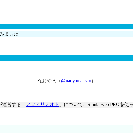
てみました
なおやま（
@naoyama_san
）
）が運営する「
アフィリノオト
」について、Similarweb PR