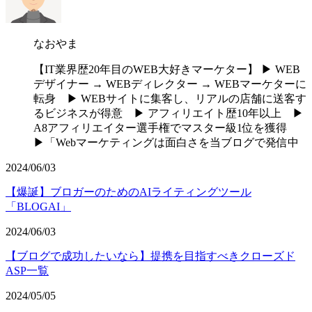
なおやま
【IT業界歴20年目のWEB大好きマーケター】 ▶︎ WEB
デザイナー → WEBディレクター → WEBマーケターに
転身 ▶︎ WEBサイトに集客し、リアルの店舗に送客す
るビジネスが得意 ▶︎ アフィリエイト歴10年以上 ▶︎
A8アフィリエイター選手権でマスター級1位を獲得
▶︎「Webマーケティングは面白さを当ブログで発信中
2024/06/03
【爆誕】ブロガーのためのAIライティングツール
「BLOGAI」
2024/06/03
【ブログで成功したいなら】提携を目指すべきクローズド
ASP一覧
2024/05/05