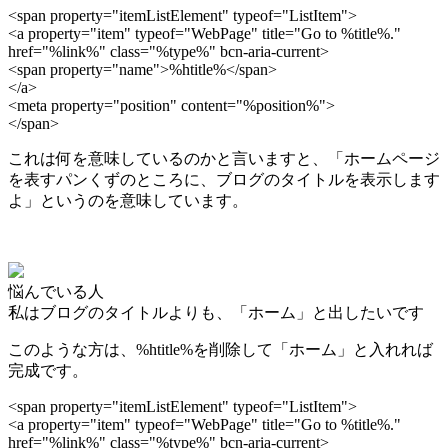
<span property="itemListElement" typeof="ListItem">
<a property="item" typeof="WebPage" title="Go to %title%."
href="%link%" class="%type%" bcn-aria-current>
<span property="name">%htitle%</span>
</a>
<meta property="position" content="%position%">
</span>
これは何を意味しているのかと言いますと、「ホームページ
を表すパンくずのところに、ブログのタイトルを表示します
よ」というのを意味しています。
悩んでいる人
私はブログのタイトルよりも、「ホーム」と出したいです
このような方は、%htitle%を削除して「ホーム」と入れれば
完成です。
<span property="itemListElement" typeof="ListItem">
<a property="item" typeof="WebPage" title="Go to %title%."
href="%link%" class="%type%" bcn-aria-current>