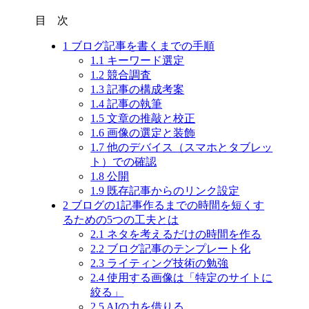
目 次
1
ブログ記事を書くまでの手順
1.1
キーワード選定
1.2
競合調査
1.3
記事の構成考案
1.4
記事の執筆
1.5
文章の推敲と校正
1.6
画像の選定と装飾
1.7
他のデバイス（スマホとタブレッ
ト）での確認
1.8
公開
1.9
既存記事からのリンク設定
2
ブログの1記事作るまでの時間を短くす
るための5つの工夫とは
2.1
ネタを考えるだけの時間を作る
2.2
ブログ記事のテンプレート化
2.3
ライティング技術の勉強
2.4
使用する画像は「特定のサイトに
絞る」
2.5
AIの力を借りる