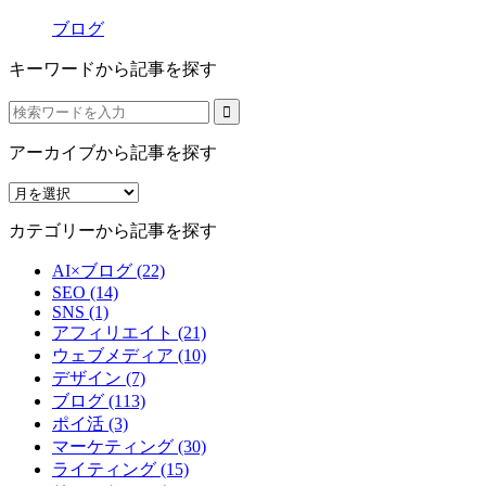
ブログ
キーワードから記事を探す
アーカイブから記事を探す
ア
ー
カテゴリーから記事を探す
カ
イ
AI×ブログ (22)
ブ
SEO (14)
か
SNS (1)
ら
アフィリエイト (21)
記
ウェブメディア (10)
事
デザイン (7)
を
ブログ (113)
探
ポイ活 (3)
す
マーケティング (30)
ライティング (15)