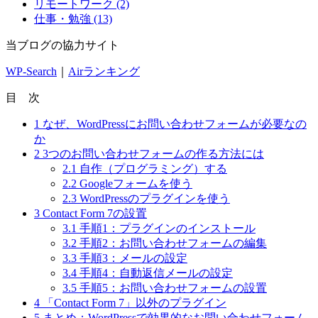
リモートワーク (2)
仕事・勉強 (13)
当ブログの協力サイト
WP-Search
｜
Airランキング
目 次
1
なぜ、WordPressにお問い合わせフォームが必要なの
か
2
3つのお問い合わせフォームの作る方法には
2.1
自作（プログラミング）する
2.2
Googleフォームを使う
2.3
WordPressのプラグインを使う
3
Contact Form 7の設置
3.1
手順1：プラグインのインストール
3.2
手順2：お問い合わせフォームの編集
3.3
手順3：メールの設定
3.4
手順4：自動返信メールの設定
3.5
手順5：お問い合わせフォームの設置
4
「Contact Form 7」以外のプラグイン
5
まとめ：WordPressで効果的なお問い合わせフォーム