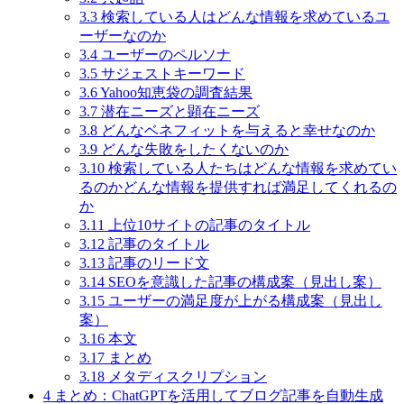
3.3
検索している人はどんな情報を求めているユ
ーザーなのか
3.4
ユーザーのペルソナ
3.5
サジェストキーワード
3.6
Yahoo知恵袋の調査結果
3.7
潜在ニーズと顕在ニーズ
3.8
どんなベネフィットを与えると幸せなのか
3.9
どんな失敗をしたくないのか
3.10
検索している人たちはどんな情報を求めてい
るのかどんな情報を提供すれば満足してくれるの
か
3.11
上位10サイトの記事のタイトル
3.12
記事のタイトル
3.13
記事のリード文
3.14
SEOを意識した記事の構成案（見出し案）
3.15
ユーザーの満足度が上がる構成案（見出し
案）
3.16
本文
3.17
まとめ
3.18
メタディスクリプション
4
まとめ：ChatGPTを活用してブログ記事を自動生成