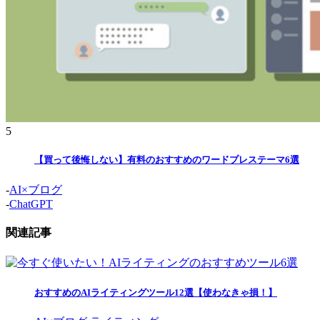
5
【買って後悔しない】有料のおすすめのワードプレステーマ6選
-
AI×ブログ
-
ChatGPT
関連記事
おすすめのAIライティングツール12選【使わなきゃ損！】