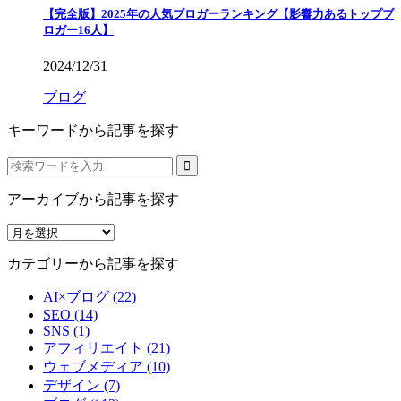
【完全版】2025年の人気ブロガーランキング【影響力あるトップブ
ロガー16人】
2024/12/31
ブログ
キーワードから記事を探す
アーカイブから記事を探す
ア
ー
カテゴリーから記事を探す
カ
イ
AI×ブログ (22)
ブ
SEO (14)
か
SNS (1)
ら
アフィリエイト (21)
記
ウェブメディア (10)
事
デザイン (7)
を