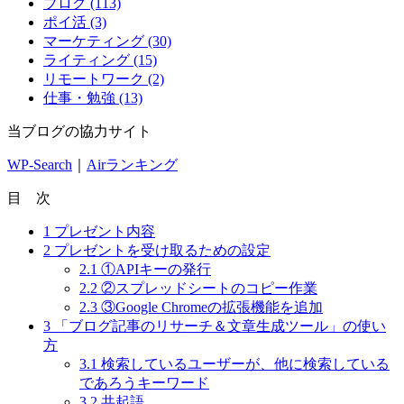
ブログ (113)
探
ポイ活 (3)
す
マーケティング (30)
ライティング (15)
リモートワーク (2)
仕事・勉強 (13)
当ブログの協力サイト
WP-Search
｜
Airランキング
目 次
1
プレゼント内容
2
プレゼントを受け取るための設定
2.1
①APIキーの発行
2.2
②スプレッドシートのコピー作業
2.3
③Google Chromeの拡張機能を追加
3
「ブログ記事のリサーチ＆文章生成ツール」の使い
方
3.1
検索しているユーザーが、他に検索している
であろうキーワード
3.2
共起語