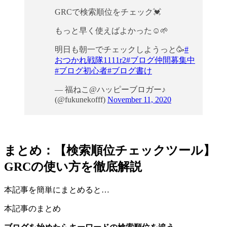
GRCで検索順位をチェック💓
もっと早く使えばよかった☺️🌱
明日も朝一でチェックしようっと🥳
#
おつかれ戦隊1111r2
#ブログ仲間募集中
#ブログ初心者
#ブログ書け
— 福ねこ@ハッピーブロガー♪
(@fukunekofff)
November 11, 2020
まとめ：【検索順位チェックツール】
GRCの使い方を徹底解説
本記事を簡単にまとめると…
本記事のまとめ