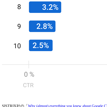
SISTRIX社の「
Why (almost) everything you knew about Google CT