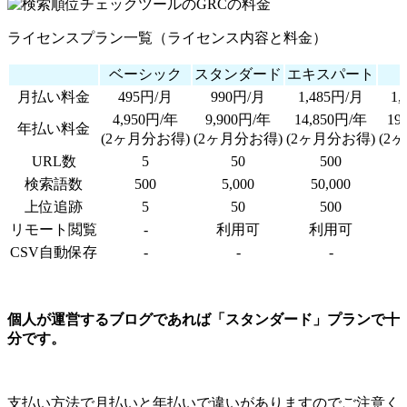
ライセンスプラン一覧（ライセンス内容と料金）
ベーシック
スタンダード
エキスパート
月払い料金
495円/月
990円/月
1,485円/月
1,
4,950円/年
9,900円/年
14,850円/年
19
年払い料金
(2ヶ月分お得)
(2ヶ月分お得)
(2ヶ月分お得)
(2
URL数
5
50
500
検索語数
500
5,000
50,000
5
上位追跡
5
50
500
リモート閲覧
-
利用可
利用可
CSV自動保存
-
-
-
個人が運営するブログであれば「スタンダード」プランで十
分です。
支払い方法で月払いと年払いで違いがありますのでご注意く