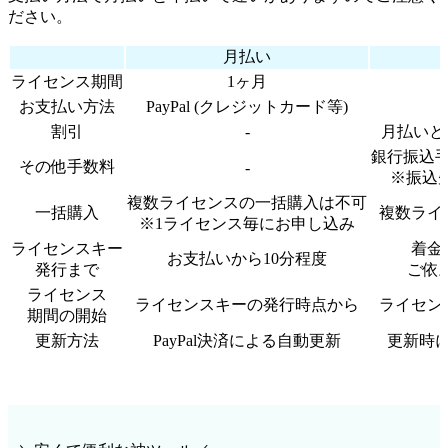
ださい。
月払い
ライセンス期間
1ヶ月
お支払い方法
PayPal (クレジットカード等)
割引
-
月払いと
銀行振込
その他手数料
-
※振込先
複数ライセンスの一括購入は不可
一括購入
複数ライ
※1ライセンス毎にお申し込み
ライセンスキー
着金
お支払いから10分程度
発行まで
ご依
ライセンス
ライセンスキーの発行時点から
ライセン
期間の開始
更新方法
PayPal決済による自動更新
更新時