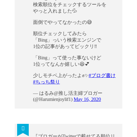
検索順位をチェックするツールを
やっと入れました💦
面倒でやってなかったの😅
順位チェックしてみたら
「Bing」っいう検索エンジンで
1位の記事があってビックリ‼️
「Bing」って使った事ないけど
1位ってなんか嬉しい😆💕
少しモチベ上がったよ✊✨
#ブログ書け
#ちっち祭り
— はるみ@推し活主婦ブロガー
(@Harumienjoylif1)
May 16, 2020
『ブロガーがTwitterで載せてる順位リ