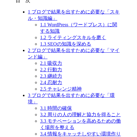
目 次
1
ブログで結果を出すために必要な「スキ
ル・知識編」
1.1
WordPress（ワードプレス）に関
する知識
1.2
ライティングスキルを磨く
1.3
SEOの知識を深める
2
ブログで結果を出すために必要な「マイ
ンド編」
2.1
吸収力
2.2
行動力
2.3
継続力
2.4
忍耐力
2.5
チャレンジ精神
3
ブログで結果を出すために必要な「環
境」
3.1
時間の確保
3.2
周りの人の理解と協力を得ること
3.3
モチベーションを高めるための働
く場所を整える
3.4
情報をキャッチしやすい環境作り