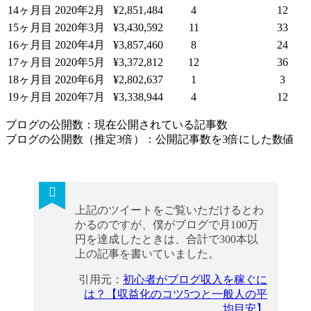
14ヶ月目
2020年2月
¥2,851,484
4
12
15ヶ月目
2020年3月
¥3,430,592
11
33
16ヶ月目
2020年4月
¥3,857,460
8
24
17ヶ月目
2020年5月
¥3,372,812
12
36
18ヶ月目
2020年6月
¥2,802,637
1
3
19ヶ月目
2020年7月
¥3,338,944
4
12
ブログの公開数：現在公開されている記事数
ブログの公開数（推定3倍）：公開記事数を3倍にした数値
上記のツイートをご覧いただけるとわ
かるのですが、僕がブログで月100万
円を達成したときは、合計で300本以
上の記事を書いていました。
引用元：
初心者がブログ収入を稼ぐに
は？【収益化のコツ5つと一般人の平
均目安】